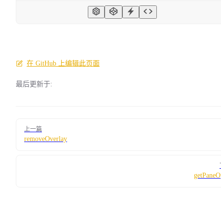
在 GitHub 上编辑此页面
最后更新于:
Pager
上一篇
removeOverlay
getPaneO