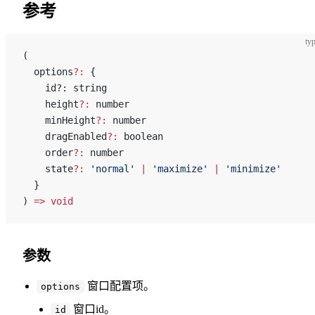
参考
typ
(
  options
?:
 {
    id?: string
    height
?:
 number
    minHeight
?:
 number
    dragEnabled
?:
 boolean
    order
?:
 number
    state
?:
 'normal'
 |
 'maximize'
 |
 'minimize'
  }
) 
=>
 void
参数
窗口配置项。
options
窗口id。
id