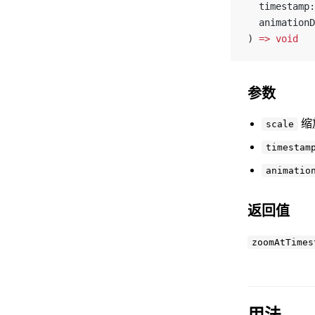
  timestamp:
  animationD
) 
=>
 void
参数
缩
scale
timestam
animatio
返回值
zoomAtTimes
用法