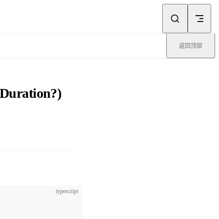
返回顶部
Duration?)
typescript