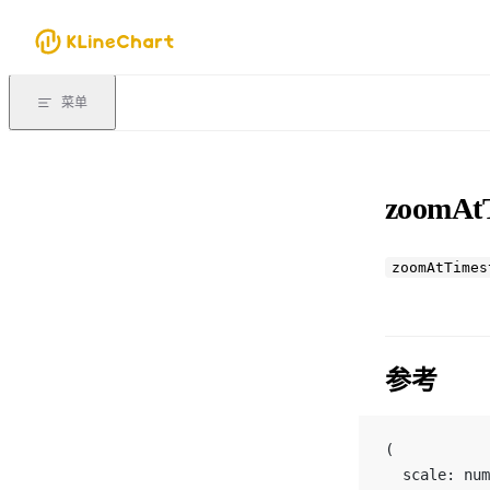
Skip to content
菜单
zoomAtT
zoomAtTimes
参考
(
  scale: num