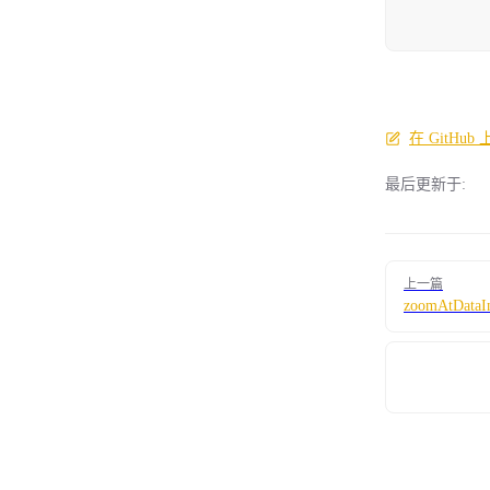
在 GitHu
最后更新于:
Pager
上一篇
zoomAtDataI